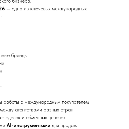
ского бизнеса.
26
— одна из ключевых международных
:
чные бренды
ии
н
:
ы работы с международным покупателем
между агентствами разных стран
er сделок и обменных цепочек
ыми
AI-инструментами
для продаж